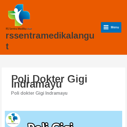
Lewati
ke
konten
Menu
rssentramedikalangu
t
Poli Dokter Gigi
Indramayu
Poli dokter Gigi Indramayu
Poli
Gigi
Indramayu